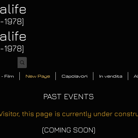
alife
3-1978]
alife
3-1978]
 - Film
New Page
Capolavori
In vendita
A
PAST EVENTS
Visitor, this page is currently under constr
(COMING SOON
)