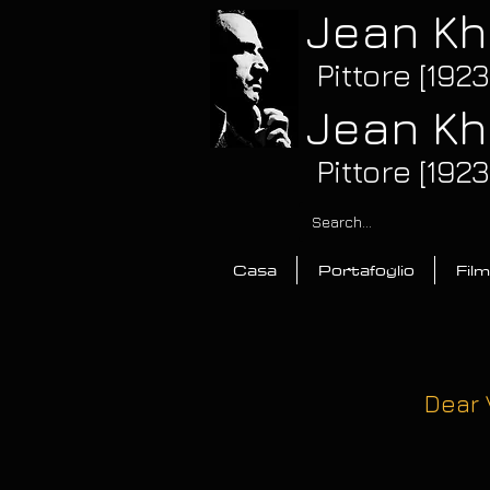
Jean Kh
Pittore [192
Jean Kh
Pittore [192
Casa
Portafoglio
Film
Dear 