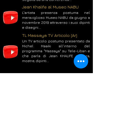
Jean Khalife al Museo NABU
L'artista presenza postuma nel
meraviglioso Museo NABU da giugno a
novembre 2019 attraverso i suoi dipinti
e disegni...
TL Massaya TV Articolo (Ar)
Un TV articolo postumo presentato da
Michel Maaiki all'interno del
programma "Massaya" su Tele-Liban e
che parla di Jean KHALIFE carriera,
mostre, dipinti...
Jean Khalife Mondo dell'arte
Una recente didascalia dell'Artist
Studio che mostra i suoi dipinti...
TL 5 De Pic TV Articolo (Fr)
Un postumo TV articolo scritto e
presentato da Randa Sadaka
all'interno del programma "5 De Pic" su
Tele-Liban e che parla di Jean
KHALIFE stile ribelle e avanguardista in