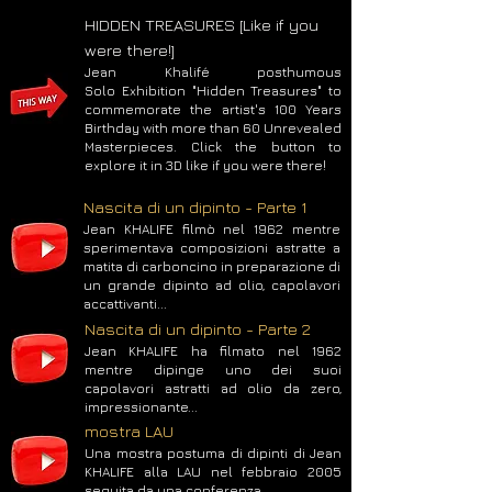
HIDDEN TREASURES [Like if you
were there!]
Jean Khalifé posthumous
Solo
Exhibition "Hidden Treasures"
to
commemorate
the artist's 100 Years
Birthday with more than 60 Unrevealed
Masterpieces
. Click the button to
explore it in 3D like if you were there!
Nascita di un dipinto - Parte 1
Jean KHALIFE filmò nel 1962 mentre
sperimentava composizioni astratte a
matita di carboncino in preparazione di
un grande dipinto ad olio, capolavori
accattivanti...
Nascita di un dipinto - Parte 2
Jean KHALIFE ha filmato nel 1962
mentre dipinge uno dei suoi
capolavori astratti ad olio da zero,
impressionante...
mostra LAU
Una mostra postuma di dipinti di Jean
KHALIFE alla LAU nel febbraio 2005
seguita da una conferenza...