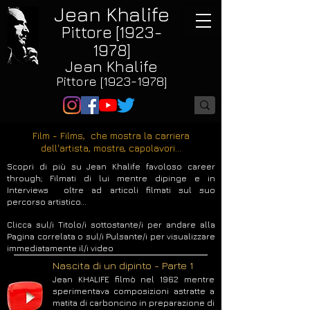
Jean Khalife
Pittore [1923-
1978]
Jean Khalife
Pittore [1923-1978]
Film - Films, che mostra la carriera
dell'artista, mostre, capolavori...
Scopri di più su Jean Khalife favoloso career
through; Filmati di lui mentre dipinge e in
Interviews oltre ad articoli filmati sul suo
percorso artistico...
Clicca sul/i Titolo/i sottostante/i per andare alla
Pagina correlata o sul/i Pulsante/i per visualizzare
immediatamente il/i video
Nascita di un dipinto - Parte 1
Jean KHALIFE filmò nel 1962 mentre
sperimentava composizioni astratte a
matita di carboncino in preparazione di