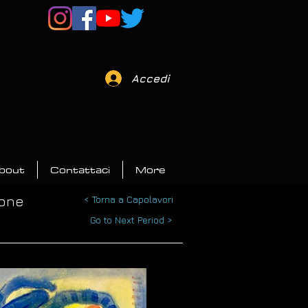
Accedi
bout
Contattaci
More
ione
< Torna a Capolavori
Go to Next Period >