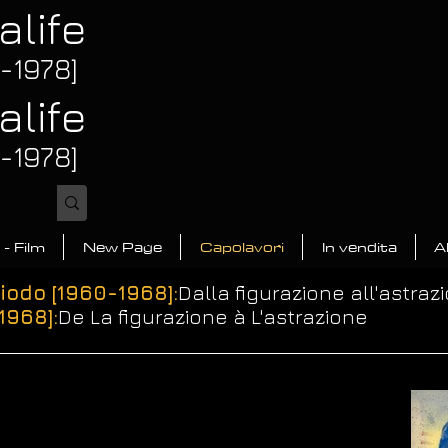
alife
3-1978]
alife
3-1978]
 - Film
New Page
Capolavori
In vendita
A
riodo [1960-1968]:
Dalla figurazione all'astraz
1968]:
De La figurazione à L'astrazione