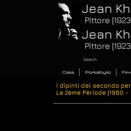
Jean Kh
Pittore [192
Jean Kh
Pittore [192
Casa
Portafoglio
Film
I dipinti del secondo pe
La 2ème Période [1960 - 