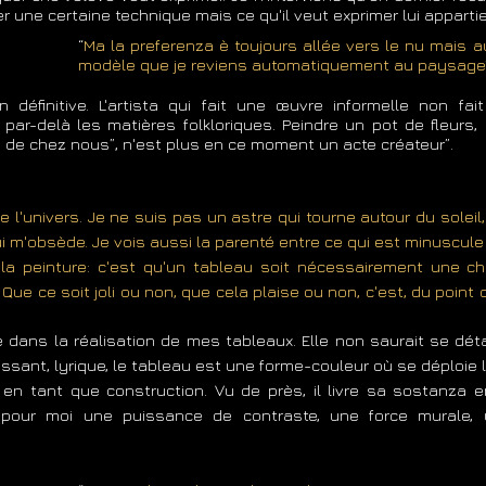
 une certaine technique mais ce qu'il veut exprimer lui appartie
“
Ma la preferenza è toujours allée vers le nu mais au L
modèle que je reviens automatiquement au paysage”
en définitive. L'artista qui fait une œuvre informelle non fai
par-delà les matières folkloriques. Peindre un pot de fleurs
n de chez nous”, n'est plus en ce moment un acte créateur”.
de l'univers. Je ne suis pas un astre qui tourne autour du soleil,
ui m'obsède. Je vois aussi la parenté entre ce qui est minuscule 
 la peinture: c'est qu'un tableau soit nécessairement une chos
ue ce soit joli ou non, que cela plaise ou non, c'est, du point d
me dans la réalisation de mes tableaux. Elle non saurait se dét
ssant, lyrique, le tableau est une forme-couleur où se déploie 
e en tant que construction. Vu de près, il livre sa sostanza 
 pour moi une puissance de contraste, une force murale, 