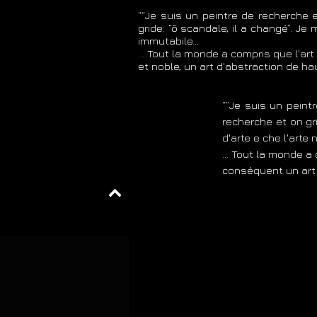
““Je suis un peintre de recherche e
gride: “ô scandale, il a changé”. Je
immutabile...
… Tout la monde a compris que l'art 
et noble, un art d'abstraction de hau
““Je suis un peint
recherche et on gr
d'arte e che l'arte
… Tout la monde a c
conséquent un art l