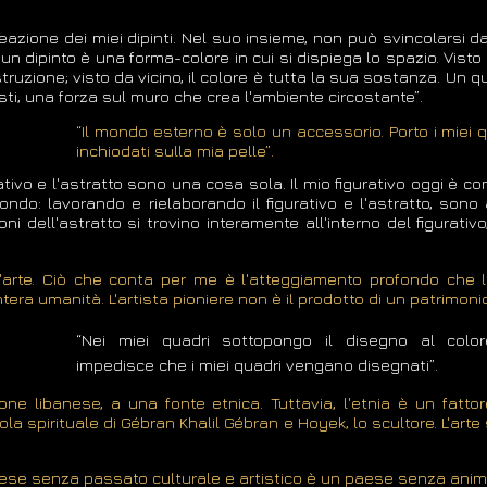
reazione dei miei dipinti. Nel suo insieme, non può svincolarsi d
o, un dipinto è una forma-colore in cui si dispiega lo spazio. Vist
truzione; visto da vicino, il colore è tutta la sua sostanza. Un q
ti, una forza sul muro che crea l'ambiente circostante”.
“Il mondo esterno è solo un accessorio. Porto i miei 
inchiodati sulla mia pelle”.
rativo e l'astratto sono una cosa sola. Il mio figurativo oggi è
fondo: lavorando e rielaborando il figurativo e l'astratto, sono 
ni dell'astratto si trovino interamente all'interno del figurati
ll'arte. Ciò che conta per me è l'atteggiamento profondo che 
intera umanità. L'artista pioniere non è il prodotto di un patrimoni
“Nei miei quadri sottopongo il disegno al colo
impedisce che i miei quadri vengano disegnati”.
one libanese, a una fonte etnica. Tuttavia, l'etnia è un fatto
ola spirituale di Gébran Khalil Gébran e Hoyek, lo scultore. L'ar
paese senza passato culturale e artistico è un paese senza anim