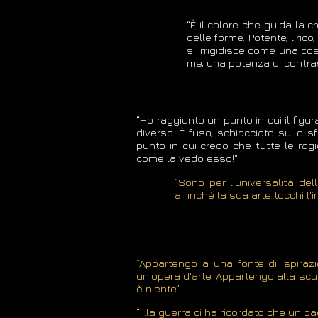
“È il colore che guida la c
delle forme. Potente, liric
si irrigidisce come una cos
me, una potenza di contras
“Ho raggiunto un punto in cui il figu
diverso. È fuso, schiacciato sullo s
punto in cui credo che tutte le ragio
come la vedo esso!".
“Sono per l'universalità de
affinché la sua arte tocchi l'
“Appartengo a una fonte di ispirazi
un'opera d'arte. Appartengo alla scu
è niente”
“…la guerra ci ha ricordato che un 