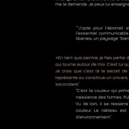
me le demande. Je peux lui enseigner
““J'opte pour l'abstrait 
l'essentiel communicable 
libanais, un paysage “bie
«En tant que peintre, je fais partie 
qui tourne autour de moi. C'est lui q
Je crois que c'est là le secret de
représente ou constitue un univers. Q
secondaire”.
“C'est la couleur qui pri
naissance des formes. Pui
Vu de loin, il se resserr
couleur. Le tableau est
d'environnement”.