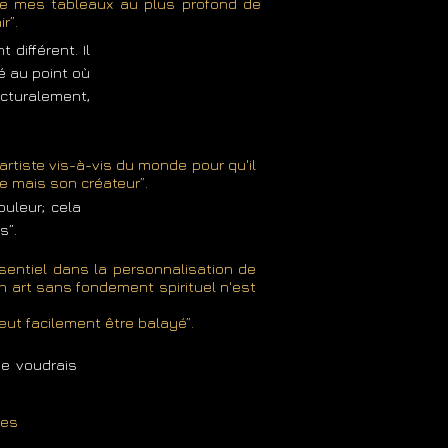
rte mes tableaux au plus profond de
r”.
 différent. Il
vé au point où
icturalement,
'artiste vis-à-vis du monde pour qu'il
ne mais son créateur”.
uleur; cela
s”.
ssentiel dans la personnalisation de
Un art sans fondement spirituel n'est
eut facilement être balayé”.
Je voudrais
les