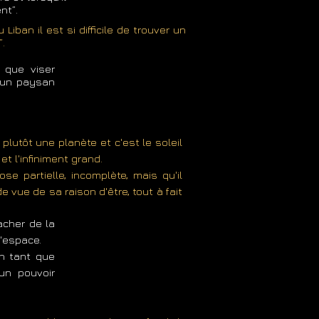
nt”.
iban il est si difficile de trouver un
.
t que viser
, un paysan
 plutôt une planète et c'est le soleil
et l'infiniment grand.
e partielle, incomplète, mais qu'il
e vue de sa raison d'être, tout à fait
acher de la
l'espace.
en tant que
un pouvoir