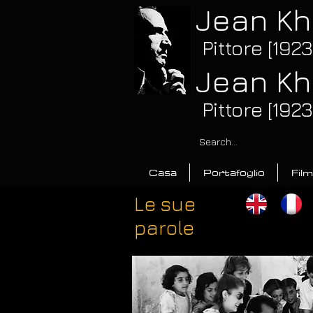
Jean Kh
Pittore [192
Jean Kh
Pittore [192
Casa
Portafoglio
Film
Le sue
parole