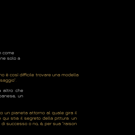
on come
ene solo a
o è così difficile trovare una modella
saggio”.
a altro che
libanese, un
o un pianeta attorno al quale gira il
qui stia il segreto della pittura: un
 di successo o no, è, per sua “raison