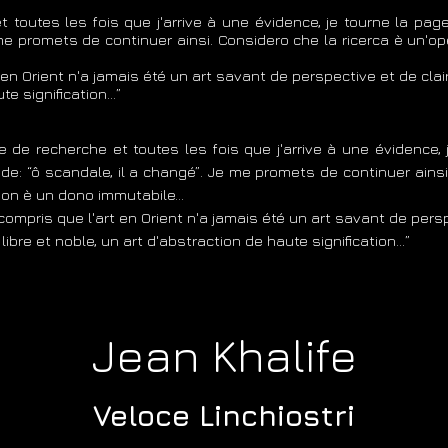
t toutes les fois que j'arrive à une évidence, je tourne la pa
 me promets de continuer ainsi. Considero che la ricerca è un'op
en Orient n'a jamais été un art savant de perspective et de clai
te signification…”
re de recherche et toutes les fois que j'arrive à une évidence
ide: “ô scandale, il a changé”. Je me promets de continuer ainsi
 non è un dono immutabile...
ompris que l'art en Orient n'a jamais été un art savant de persp
ibre et noble, un art d'abstraction de haute signification…”
Jean Khalife
Veloce L
inchiostri