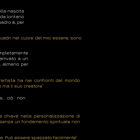
alla nascita
o da lontano
uadro è, per
quadri nel cuore del mio essere, sono
 completamente
arrivato a un
vo, almeno per
l'artista ha nei confronti del mondo
o ma il suo creatore”.
re; ciò non
re chiave nella personalizzazione di
te senza un fondamento spirituale non
a. Può essere spazzato facilmente”.