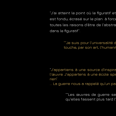
“J'ai atteint le point où le figuratif 
est fondu, écrasé sur le plan: à force 
toutes les raisons d'être de l'abstr
dans le figuratif”.
““Je suis pour l'universalité
touche, par son art, l'humani
“
J'appartiens à une source d'inspir
l'œuvre. J'appartens à une école spi
rien”.
… La guerre nous a rappelé qu'un pa
““Les œuvres de guerre ser
qu'elles fassent plus tard 