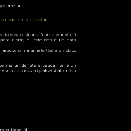
generazioni
do quelli misti; i colori
 ricerca; e dicono: “che scandalo, è
pera d'arte, e l'arte non è un dato
aroscuro, ma un'arte libera e nobile,
e, ma un'identità artistica non è un
siro, o turco, o qualsiasi altro tipo
rs et lorsqu'il