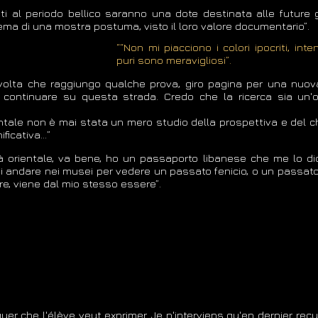
ti al periodo bellico saranno una dote destinata alle future 
 tema di una mostra postuma, visto il loro valore documentario”.
““Non mi piacciono i colori ipocriti, inten
puri sono meravigliosi”.
 volta che raggiungo qualche prova, giro pagina per una nuova
 continuare su questa strada. Credo che la ricerca sia un'o
ntale non è mai stata un mero studio della prospettiva e del chi
ificativa…”
tà orientale, va bene, ho un passaporto libanese che me lo dic
andare nei musei per vedere un passato fenicio, o un passato as
lore, viene dal mio stesso essere”.
uquer che l'élève veut exprimer. Je n'interviens qu'en dernier recu