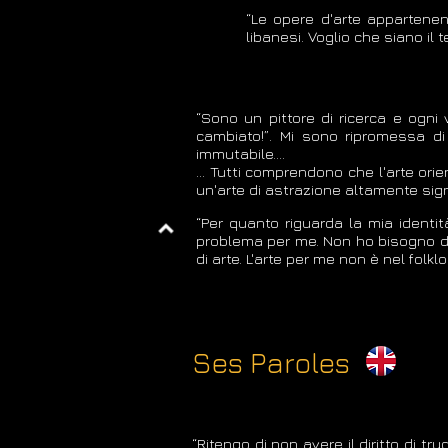
“Le opere d'arte appartenen
libanesi. Voglio che siano il
“Sono un pittore di ricerca e ogni
cambiato!”. Mi sono ripromessa di
immutabile….
… Tutti comprendono che l'arte orie
un'arte di astrazione altamente sign
“Per quanto riguarda la mia identi
problema per me. Non ho bisogno di 
di arte. L'arte per me non è nel folk
Ses Paroles
“Ritengo di non avere il diritto di tr