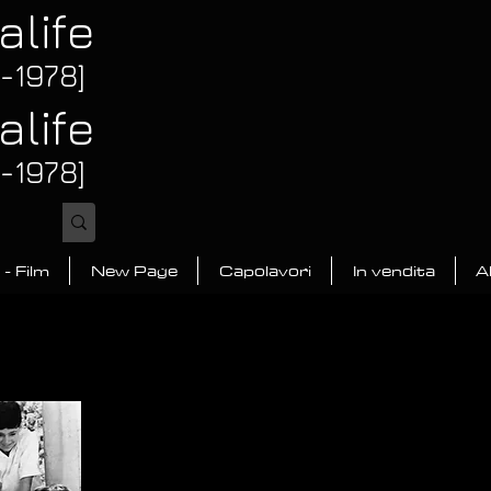
alife
3-1978]
alife
3-1978]
 - Film
New Page
Capolavori
In vendita
A