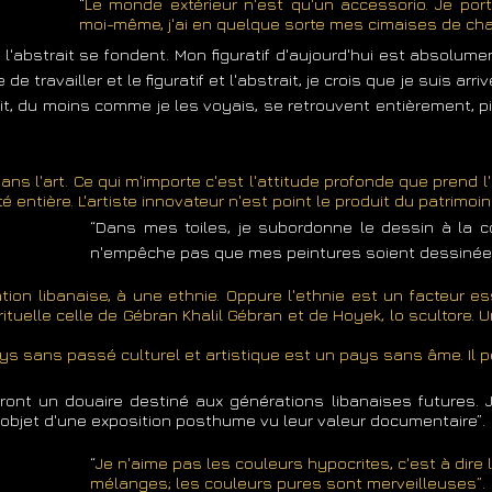
“
Le monde extérieur n'est qu'un accessorio. Je po
moi-même, j'ai en quelque sorte mes cimaises de chai
et l'abstrait se fondent. Mon figuratif d'aujourd'hui est absolument
de travailler et le figuratif et l'abstrait, je crois que je suis arri
ait, du moins comme je les voyais, se retrouvent entièrement, p
 dans l'art. Ce qui m'importe c'est l'attitude profonde que prend l
té entière. L'artiste innovateur n'est point le produit du patrimoi
“Dans mes toiles, je subordonne le dessin à la co
n'empêche pas que mes peintures soient dessinée
ation libanaise, à une ethnie. Oppure l'ethnie est un facteur e
rituelle celle de Gébran Khalil Gébran et de Hoyek, lo scultore. 
ys sans passé culturel et artistique est un pays sans âme. Il p
ont un douaire destiné aux générations libanaises futures. 
l'objet d'une exposition posthume vu leur valeur documentaire”.
“
Je n'aime pas les couleurs hypocrites, c'est à dire 
mélanges; les couleurs pures sont merveilleuses”.