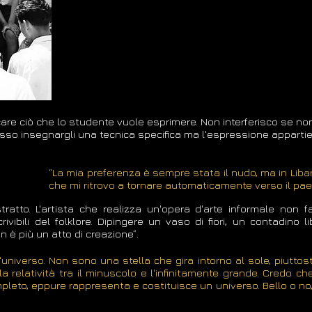
sificare ciò che lo studente vuole esprimere. Non interferisco se n
osso insegnargli una tecnica specifica ma l'espressione apparti
“La mia preferenza è sempre stata il nudo, ma in Liban
che mi ritrovo a tornare automaticamente verso il pae
ratto. L'artista che realizza un'opera d'arte informale non f
rivibili del folklore. Dipingere un vaso di fiori, un contadino 
n è più un atto di creazione”.
universo. Non sono una stella che gira intorno al sole, piuttost
 relatività tra il minuscolo e l'infinitamente grande. Credo che 
leto, eppure rappresenta e costituisce un universo. Bello o no,