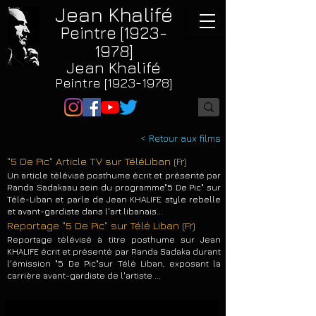
Jean Khalifé
Peintre [1923-
1978]
Jean Khalifé
Peintre [1923-1978]
< Retour aux films
"5 De Pic" Article TV sur Télé
Liban (Fr)
Un article télévisé posthume écrit et présenté par
Randa Sadaka
au sein du programme
"5 De Pic" sur
Télé-Liban et parle de Jean KHALIFE style rebelle
et avant-gardiste dans l'art libanais...
Reportage "5 De Pic" sur Télé Liban (Fr)
Reportage télévisé à titre posthume sur Jean
KHALIFE écrit et présenté par Rand
a Sadaka durant
l'émission "5 De Pic"
sur Télé Liban,
exposant la
carrière avant-gardiste de l'artiste ...