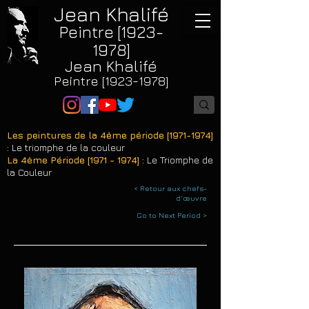
Jean Khalifé
Peintre [1923-
1978]
Jean Khalifé
Peintre [1923-1978]
Les peintures de la 4ème période [1971-1974]
:
Le triomphe de la couleur
La 4ème Période [1971 - 1974] :
Le Triomphe de
la Couleur
< Retour aux chefs-
d'œuvre
Go to Next Period >