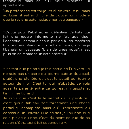
technique mais ce qu'il veut exprimer lui
appartient ».
"
Ma préférence est toujours allée vers le nu mais
au Liban il est si difficile de trouver un modèle
que je reviens automatiquement au paysage ».
““J'opte pour l'abstrait en définitive. L'artiste qui
fait une œuvre informelle ne fait que viser
l'essentiel communicable par-delà les matières
folkloriques. Peindre un pot de fleurs, un pays
libanais, un paysage "bien de chez nous", n'est
plus en ce moment un acte créateur".
« En tant que peintre, je fais partie de l'univers. Je
ne suis pas un astre qui tourne autour du soleil,
plutôt une planète et c'est le soleil qui tourne
autour de moi. C'est lui qui m'obsède. Je vois
aussi la parenté entre ce qui est minuscule et
l'infiniment grand.
Je crois que c'est là le secret de la peinture :
c'est qu'un tableau soit forcément une chose
partielle, incomplète, mais qu'il représente ou
constitue un univers. Que ce soit joli ou non, que
cela plaise ou non, c'est, du point de vue de sa
raison d'être, tout à fait secondaire ».