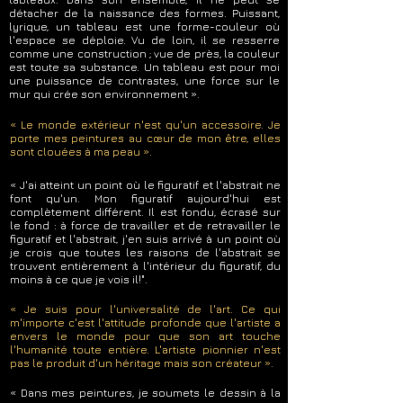
détacher de la naissance des formes. Puissant,
lyrique, un tableau est une forme-couleur où
l'espace se déploie. Vu de loin, il se resserre
comme une construction ; vue de près, la couleur
est toute sa substance. Un tableau est pour moi
une puissance de contrastes, une force sur le
mur qui crée son environnement ».
« Le monde extérieur n'est qu'un accessoire. Je
porte mes peintures au cœur de mon être, elles
sont clouées à ma peau ».
« J'ai atteint un point où le figuratif et l'abstrait ne
font qu'un. Mon figuratif aujourd'hui est
complètement différent. Il est fondu, écrasé sur
le fond : à force de travailler et de retravailler le
figuratif et l'abstrait, j'en suis arrivé à un point où
je crois que toutes les raisons de l'abstrait se
trouvent entièrement à l'intérieur du figuratif, du
moins à ce que je vois il!".
« Je suis pour l'universalité de l'art. Ce qui
m'importe c'est l'attitude profonde que l'artiste a
envers le monde pour que son art touche
l'humanité toute entière. L'artiste pionnier n'est
pas le produit d'un héritage mais son créateur ».
« Dans mes peintures, je soumets le dessin à la