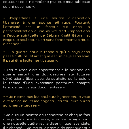
couleur ; cela n'empêche pas que mes tableaux
soient dessinés ».
« J'appartiens à une source d'inspiration
libanaise, à une source ethnique. Pourtant,
l'ethnicité est un facteur clé dans la
personnalisation d'une œuvre d'art. J'appartiens
à l'école spirituelle de Gébran Khalil Gébran et
Hoyek, le sculpteur. L'art sans fondement spirituel
n'est rien"
« … la guerre nous a rappelé qu'un pays sans
passé culturel et artistique est un pays sans âme.
Il peut être facilement balayé ».
« Les œuvres d'art appartenant à la période de
guerre seront une dot destinée aux futures
générations libanaises. Je souhaite qu'ils soient
le thème d'une exposition posthume, compte
tenu de leur valeur documentaire ».
« « Je n'aime pas les couleurs hypocrites, je veux
dire les couleurs mélangées ; les couleurs pures
sont merveilleuses ».
« Je suis un peintre de recherche et chaque fois
que j'atteins une évidence, je tourne la page pour
une nouvelle quête ; et ils disent : "quel scandale,
il a changé !". Je me suis promis de continuer sur