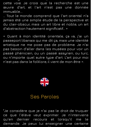
cette voie. Je crois que la recherche est une
œuvre d'art, et l'art n'est pas une donnée
immuable….
… Tout le monde comprend que l'art oriental n'a
jamais été une simple étude de la perspective et
du clair-obscur, mais un art libre et noble, un art
d'abstraction hautement significatif… »
« Quant à mon identité orientale, ça va, j'ai un
passeport libanais qui me dit ça, mais une identité
artistique ne me pose pas de problème. Je n'ai
pas besoin d'aller dans les musées pour voir un
passé phénicien, ou un passé assyrien, ou turc,
ou n'importe quel autre type d'art. L'art pour moi
n'est pas dans le folklore, il vient de mon être ».
Ses Paroles
"Je considère que je n'ai pas le droit de truquer
ce que l'élève veut exprimer. Je n'interviens
qu'en dernier recours et lorsqu'il me le
demande. Je peux lui enseigner une certaine