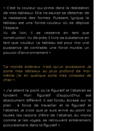
« C'est la couleur qui prime dans la réalisation
de mes tableaux. Elle ne saurait se détacher de
la naissance des formes. Puissant, lyrique, le
tableau est une forme-couleur où se déploie
l'espace.
Vu de loin, il se resserre en tant que
construction. Vu de près, il livre sa substance en
tant que couleur. Le tableau est pour moi une
puissance de contraste, une force murale, un
pouvoir d'environnement ».
"
Le monde extérieur n'est qu'un accessoire. Je
porte mes tableaux au plus profond de moi-
même, j'ai en quelque sorte mes cimaises de
chair ».
« J'ai atteint le point où le figuratif et l'abstrait se
fondent. Mon figuratif d'aujourd'hui est
absolument différent. Il est fondu, écrasé sur le
plan : à force de travailler et le figuratif et
l'abstrait, je crois que je suis arrivé au point où
toutes les raisons d'être de l'abstrait, du moins
comme je les voyais, se retrouvent entièrement,
picturalement, dans le figuratif ».