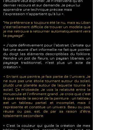
l'étudiant veut exprimer. Je n'interviens qu'en
dernier recours et sur demande. Je peux lui
apprendre une technique précise mais
l'expression n'appartient qu'à lui ».
"Ma préférence a toujours été le nu, mais au Liban
c'est tellement difficile de trouver un modèle que
je me retrouve à retourner automatiquement vers
le paysage".
« J'opte définitivement pour l'abstrait. L'artiste qui
fait une œuvre d'art informelle ne fait que pointer
du doigt les éléments descriptibles du folklore.
Peindre un pot de fleurs, un paysan libanais, un
paysage traditionnel, n'est plus un acte de
création ».
« En tant que peintre, je fais partie de l'univers. Je
ne suis pas une étoile tournant autour du soleil,
plutôt une planète autour de laquelle tourne le
soleil. Ça m'obsède. Je vois la relativité entre le
minuscule et l'infiniment grand. Je crois que c'est
là que réside le secret de la peinture : un tableau
est un tableau partiel et incomplet, mais il
représente et constitue un univers. Beau ou pas,
réussi ou pas, est, de par sa raison d'être,
totalement secondaire.
« C'est la couleur qui guide la création de mes
tableaux. Dans son ensemble, il ne peut se