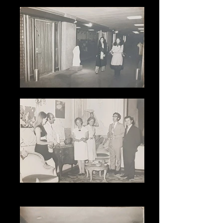
Lebanese Embassy at London during JK
Exhibition at the Ashmolean Museum-Oxford